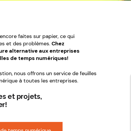
sécurité au travail
e de mise en
uipement ou
Formulaire de soumission
ie
Formulaire de facture
e de santé et
Formulaire de journal de
u travail
ncore faites sur papier, ce qui
chantier
e de soumission
es et des problèmes.
Chez
Formulaire de décharge de
ure alternative aux entreprises
e de facture
Responsabilité
illes de temps numériques!
e de journal de
ion, nous offrons un service de feuilles
e de décharge de
érique à toutes les entreprises.
ilité
es et projets,
er!
le de temps numérique