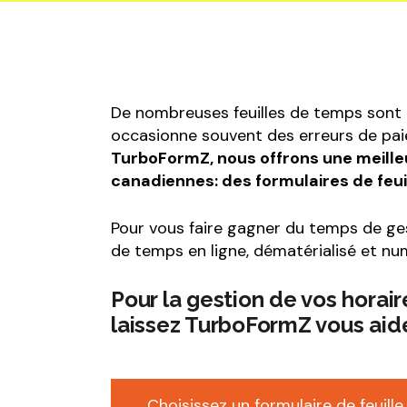
Formulair
route éq
machiner
Formulair
sécurité a
De nombreuses feuilles de temps sont e
Formulair
occasionne souvent des erreurs de pai
TurboFormZ, nous offrons une meille
Formulair
canadiennes: des formulaires de feu
Formulair
chantier
Pour vous faire gagner du temps de gest
Formulair
de temps en ligne, dématérialisé et num
Responsab
Pour la gestion de vos horair
laissez TurboFormZ vous aid
Choisissez un formulaire de feuil