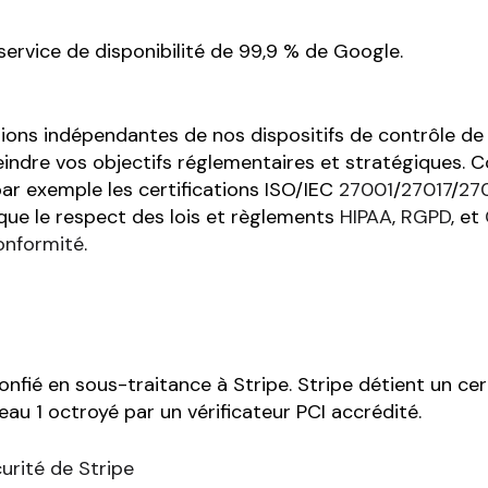
ervice de disponibilité de 99,9 % de Google.
ons indépendantes de nos dispositifs de contrôle de la
eindre vos objectifs réglementaires et stratégiques. Co
ar exemple les certifications ISO/IEC
27001
/
27017
/
27
i que le respect des lois et règlements
HIPAA
,
RGPD
, et
onformité
.
nfié en sous-traitance à Stripe. Stripe détient un cer
au 1 octroyé par un vérificateur PCI accrédité.
curité de Stripe