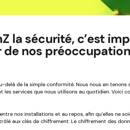
ent or Machinery
Submission Form
p Form
Invoice Form
tional Health and
Construction log form
 Form
 la sécurité, c’est im
Liability Release Form
sion Form
 de nos préoccupation
e Form
uction log form
ty Release Form
u-delà de la simple conformité. Nous nous en tenons a
 les services que nous utilisons au quotidien. Voici 
ntre nos installations et au repos, afin qu’elles ne so
trôlé aux clés de chiffrement. Le chiffrement des donn