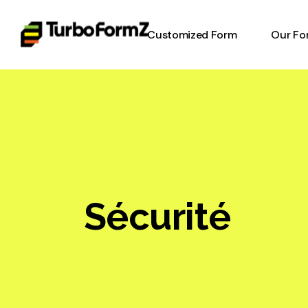
Customized Form
Our Fo
Timesh
Invent
Form
Equipm
Form
Work o
Sécurité
Digital
Online
Heavy 
Inspec
Report