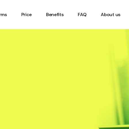
Timesheet Form
rms
Price
Benefits
FAQ
About us
Inventory Management
Form
Equipment Inspection
eet Form
Form
ory Management
Work order form
Digital Checklist Form
ent Inspection
Online Gemba Walk Form
Heavy Vehicle Safety
rder form
Inspection Form
 Checklist Form
Report Form
 Gemba Walk Form
Equipment or Machinery
Vehicle Safety
Startup Form
tion Form
Occupational Health and
 Form
Safety Form