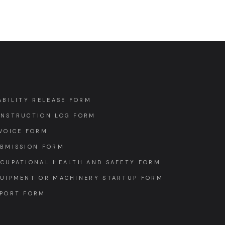
ABILITY RELEASE FORM
NSTRUCTION LOG FORM
VOICE FORM
BMISSION FORM
CUPATIONAL HEALTH AND SAFETY FORM
UIPMENT OR MACHINERY STARTUP FORM
PORT FORM