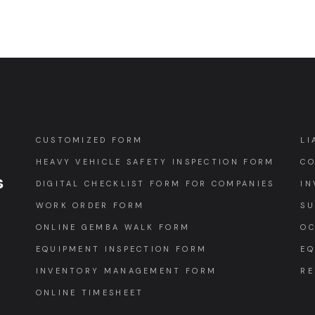
CUSTOMIZED FORM
LI
HEAVY VEHICLE SAFETY INSPECTION FORM
CO
s
DIGITAL CHECKLIST FORM FOR COMPANIES
IN
WORK ORDER FORM
SU
ONLINE GEMBA WALK FORM
OC
EQUIPMENT INSPECTION FORM
EQ
INVENTORY MANAGEMENT FORM
RE
ONLINE TIMESHEET