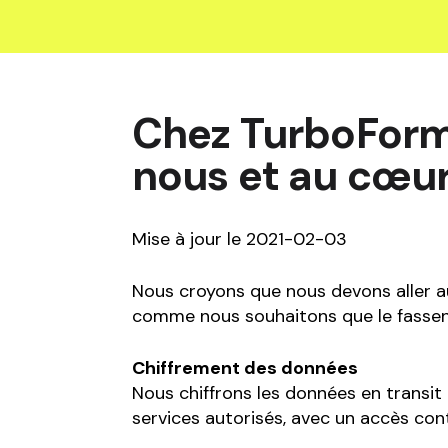
Equipm
Startu
Occupa
Safety
Chez TurboFormZ
Submis
nous et au cœur
Invoic
Constr
Liabili
Mise à jour le 2021-02-03
Nous croyons que nous devons aller a
comme nous souhaitons que le fassent
Chiffrement des données
Nous chiffrons les données en transit e
services autorisés, avec un accès con